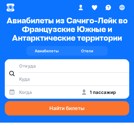
Авиабилеты из Сачиго-Лейк во
Французские Южные и
Антарктические территории
Авиабилеты
Отели
Когда
1 пассажир
Найти билеты