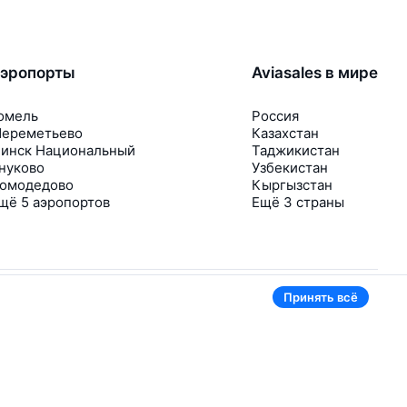
эропорты
Aviasales в мире
омель
Россия
ереметьево
Казахстан
инск Национальный
Таджикистан
нуково
Узбекистан
омодедово
Кыргызстан
щё 5 аэропортов
Ещё 3 страны
Принять всё
В приложении тоже удобно
Если цена на билет упадёт, сразу пришлём
уведомление