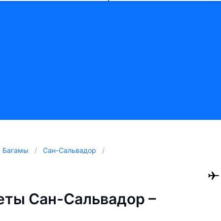
Багамы
Сан-Сальвадор
еты Сан-Сальвадор –