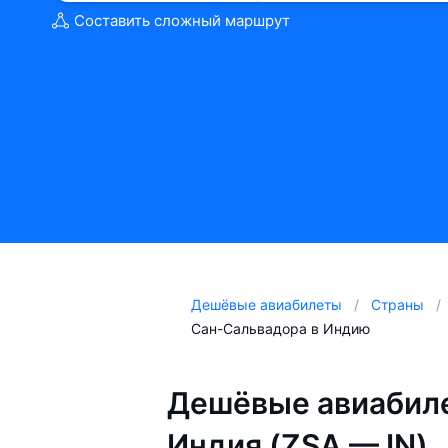
Составить сложный маршрут
Дешёвые авиабилеты
Страны
Сан-Сальвадора в Индию
Дешёвые авиабил
Индия (ZSA — IN)