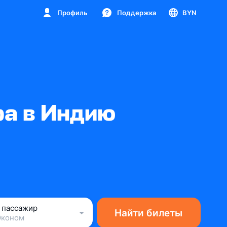
Профиль
Поддержка
BYN
ра в Индию
1 пассажир
Найти билеты
Эконом