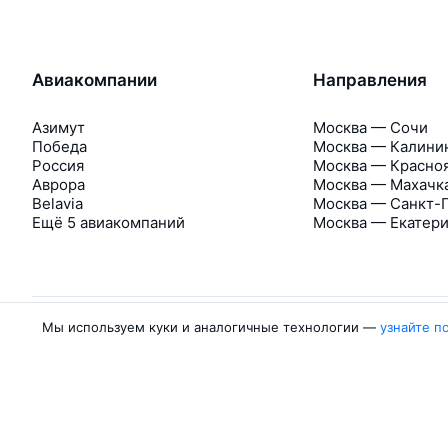
Авиакомпании
Направления
Азимут
Москва — Сочи
Победа
Москва — Калини
Россия
Москва — Красно
Аврора
Москва — Махачк
Belavia
Москва — Санкт-
Ещё 5 авиакомпаний
Москва — Екатер
Мы используем куки и аналогичные технологии —
узнайте п
Об Авиасейлс
Авиасейлс
Пресс‑центр
©
2007–2026