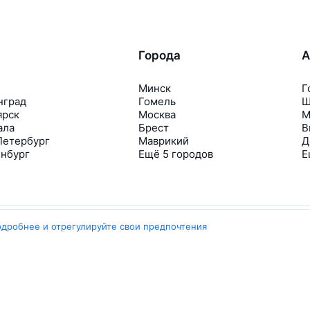
Города
А
Минск
Г
нград
Гомель
Ш
ярск
Москва
М
ала
Брест
В
Петербург
Маврикий
Д
инбург
Ещё 5 городов
Е
одробнее и отрегулируйте свои предпочтения
Travelpayouts
Партнёрская программа