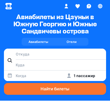
Авиабилеты из Цзуньи в
Южную Георгию и Южные
Сандвичевы острова
Авиабилеты
Отели
Когда
1 пассажир
Найти билеты