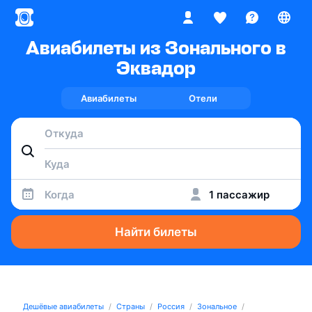
Авиабилеты из Зонального в
Эквадор
Авиабилеты
Отели
Когда
1 пассажир
Найти билеты
Дешёвые авиабилеты
Страны
Россия
Зональное