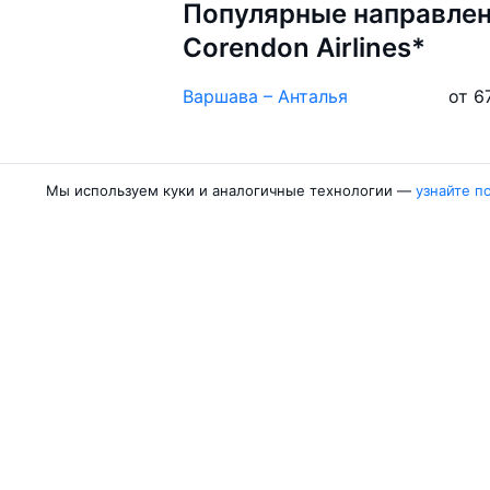
Популярные направлен
Corendon Airlines*
Варшава – Анталья
от 6
Мы используем куки и аналогичные технологии —
узнайте п
Авиакомпании
Направления
Азимут
Москва — Сочи
Победа
Москва — Калини
Россия
Москва — Красно
Аврора
Москва — Махачк
Belavia
Москва — Санкт-
Ещё 5 авиакомпаний
Москва — Екатер