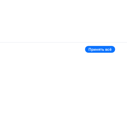
Принять всё
эропорты
Aviasales в мире
омель
Россия
ереметьево
Казахстан
инск Национальный
Таджикистан
нуково
Узбекистан
омодедово
Кыргызстан
щё 5 аэропортов
Ещё 3 страны