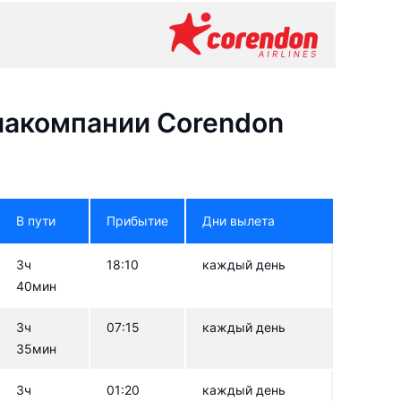
иакомпании Corendon
В пути
Прибытие
Дни вылета
3ч
18:10
каждый день
40мин
3ч
07:15
каждый день
35мин
3ч
01:20
каждый день