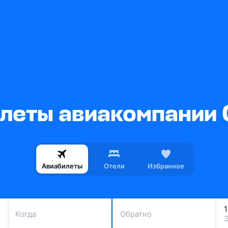
еты авиакомпании C
Авиабилеты
Отели
Избранное
Когда
Обратно