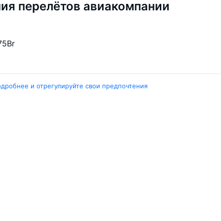
ия перелётов авиакомпании
75
Br
одробнее и отрегулируйте свои предпочтения
Города
А
Минск
Г
нград
Гомель
Ш
ярск
Москва
М
ала
Брест
В
Петербург
Маврикий
Д
инбург
Ещё 5 городов
Е