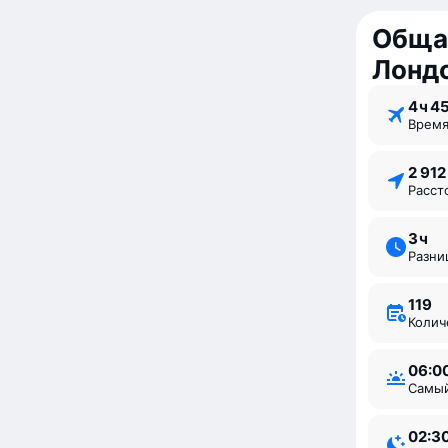
Обща
Лонд
4 ⁠ч 4
Врем
2 91
Расс
3 ⁠ч
Разн
119
Коли
06:0
Самы
02:3