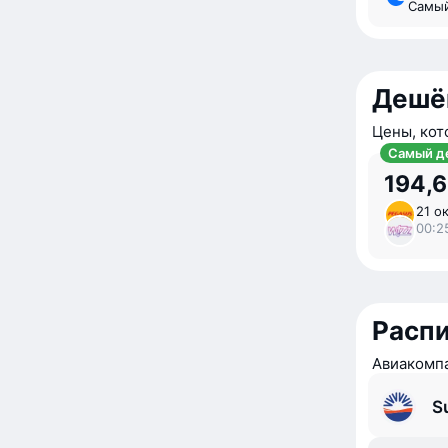
Самы
Дешё
Цены, кот
Самый д
194,6
21 ок
00:25
Расп
Авиакомпа
S