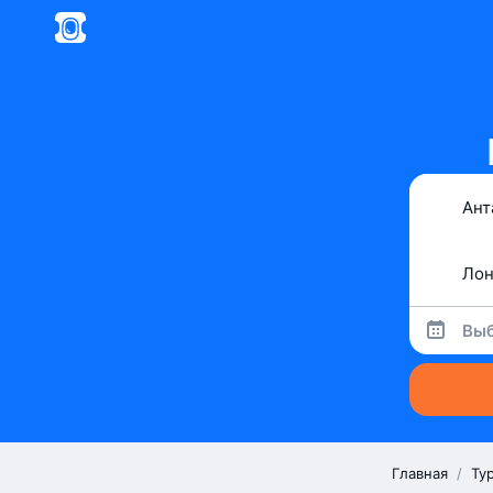
Выб
Главная
/
Ту