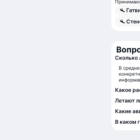
Принимающ
Гатв
Стен
Вопро
Сколько 
В средне
конкретн
информац
Какое ра
Летают л
Какие ав
В каком 