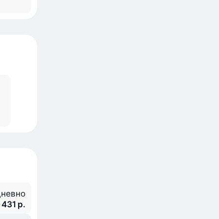
невно
 431 р.