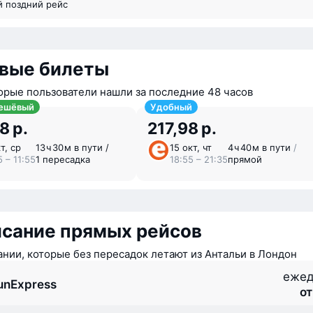
й поздний рейс
вые билеты
орые пользователи нашли за последние 48 часов
ешёвый
Удобный
8 р.
217,98 р.
т, ср
13 ⁠ч 30 ⁠м в пути /
15 окт, чт
4 ⁠ч 40 ⁠м в пути
/
 – 11:55
1 пересадка
18:55 – 21:35
прямой
исание прямых рейсов
нии, которые без пересадок летают из Антальи в Лондон
ежед
unExpress
от