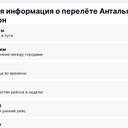
я информация о перелёте Анталь
он
5 ⁠м
я в пути
2 км
тояние между городами
ица во времени
чество рейсов в неделю
0
й ранний рейс
0