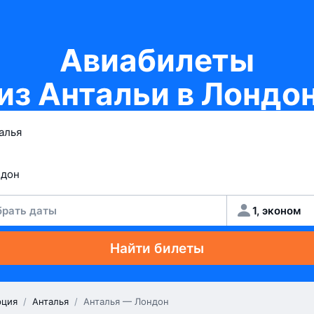
Авиабилеты
из Антальи в Лондо
рать даты
1, эконом
Найти билеты
рция
/
Анталья
/
Анталья — Лондон