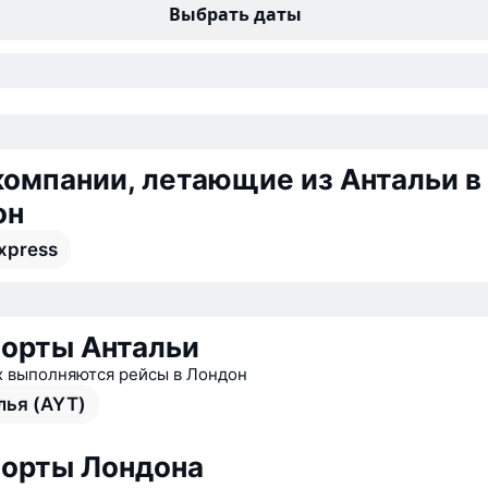
Выбрать даты
омпании, летающие из Антальи в
он
xpress
орты Антальи
х выполняются рейсы в Лондон
лья (AYT)
орты Лондона