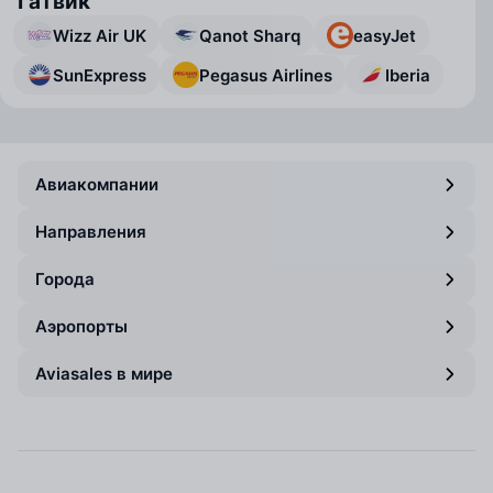
Гатвик
Wizz Air UK
Qanot Sharq
easyJet
SunExpress
Pegasus Airlines
Iberia
Авиакомпании
Направления
Города
Аэропорты
Aviasales в мире