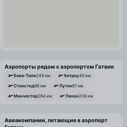
Аэропорты рядом с аэропортом Гатвик
Бове-Тиле
248 км
Хитроу
40 км
Стенстед
86 км
Лутон
81 км
Манчестер
284 км
Лекен
238 км
Авиакомпании, летающие в аэропорт