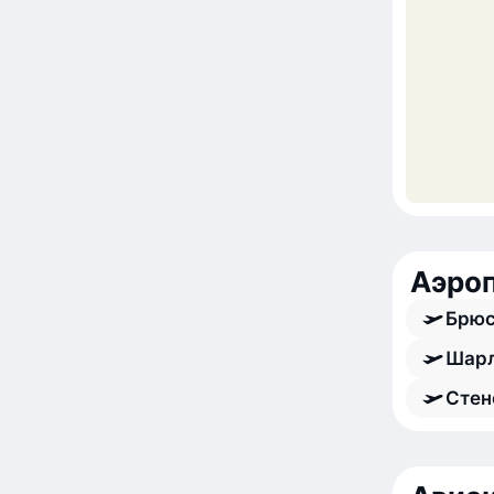
Аэроп
Брюс
Шарл
Стен