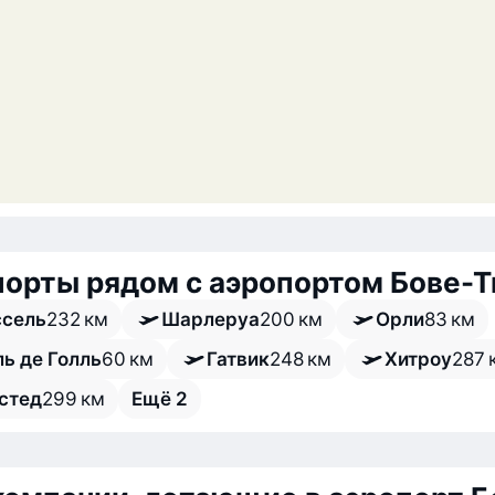
орты рядом с аэропортом Бове-Т
сель
232 км
Шарлеруа
200 км
Орли
83 км
ь де Голль
60 км
Гатвик
248 км
Хитроу
287 
стед
299 км
Ещё 2