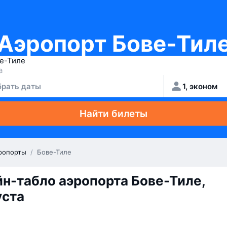
Аэропорт Бове-Тил
рать даты
1, эконом
Найти билеты
ропорты
/
Бове-Тиле
н-табло аэропорта Бове-Тиле,
уста