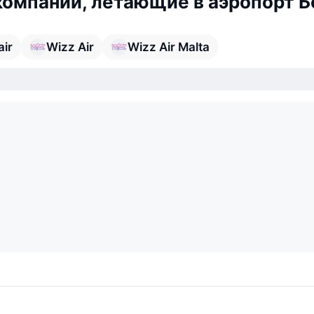
омпании, летающие в аэропорт Б
air
Wizz Air
Wizz Air Malta