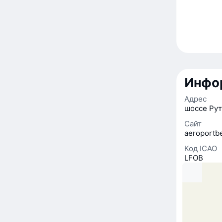
Инфор
Адрес
шоссе Рут
Сайт
aeroportb
Код ICAO
LFOB