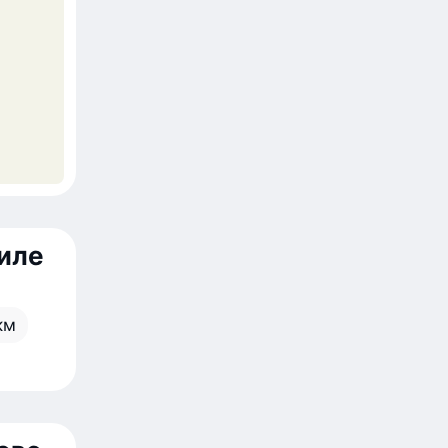
иле
км