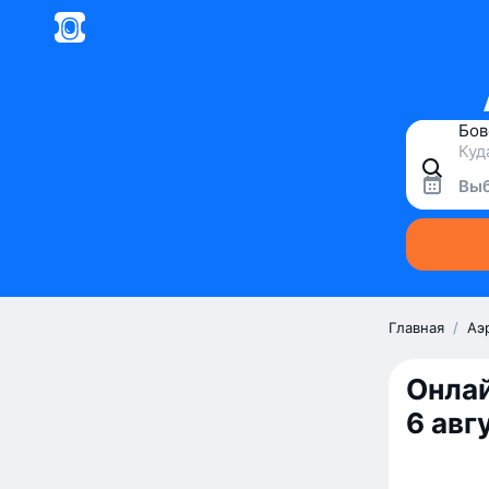
Выб
Главная
/
Аэ
Онлай
6 авг