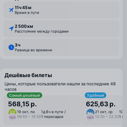
11 ⁠ч 45 ⁠м
Время в пути
2 500 км
Расстояние между городами
3 ⁠ч
Разница во времени
Дешёвые билеты
Цены, которые пользователи нашли за последние 48
часов
Самый дешёвый
Удобный
568,15 р.
625,63 р.
19 окт, пн
1 ⁠д 8 ⁠ч в пути /
21 окт, ср
10 ⁠ч
09:55 – 15:55
1 пересадка
13:30 – 22:20
1 п