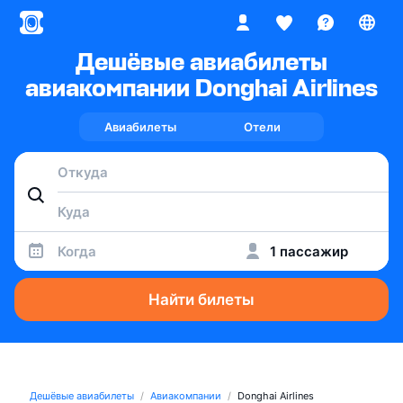
Дешёвые авиабилеты
авиакомпании Donghai Airlines
Авиабилеты
Отели
Когда
1 пассажир
Найти билеты
Дешёвые авиабилеты
Авиакомпании
Donghai Airlines