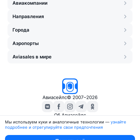
Авиакомпании
Направления
Города
Аэропорты
Aviasales в мире
Авиасейлс
©
2007–2026
Об Авиасейлс
Пресс‑центр
Мы используем куки и аналогичные технологии —
узнайте 
подробнее и отрегулируйте свои предпочтения
Travelpayouts
Партнёрская программа
Юридические документы