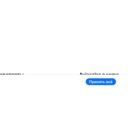
эропорты
Aviasales в мире
Принять всё
омель
Россия
ереметьево
Казахстан
инск Национальный
Таджикистан
нуково
Узбекистан
омодедово
Кыргызстан
щё 5 аэропортов
Ещё 3 страны