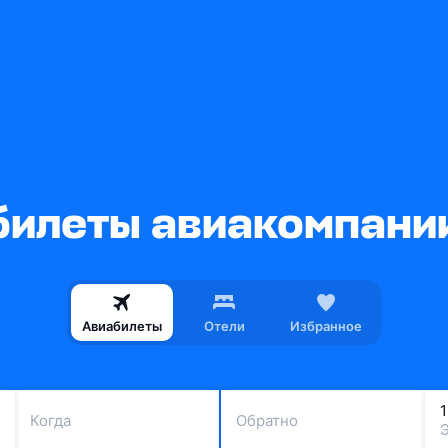
леты авиакомпании T
Авиабилеты
Отели
Избранное
Когда
Обратно