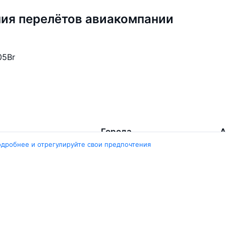
ия перелётов авиакомпании
05
Br
Города
А
одробнее и отрегулируйте свои предпочтения
Минск
Г
нград
Гомель
Ш
ярск
Москва
М
ала
Брест
В
Петербург
Маврикий
Д
инбург
Ещё 5 городов
Е