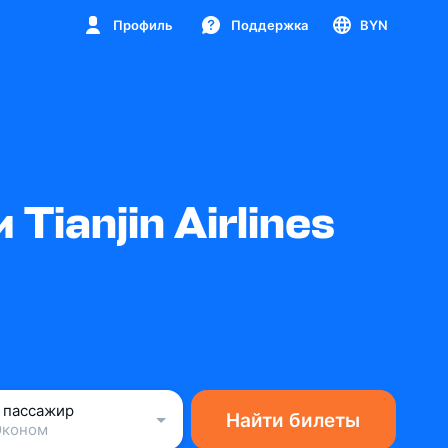
Профиль
Поддержка
BYN
ianjin Airlines
1 пассажир
Найти билеты
Эконом