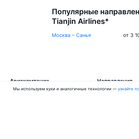
Популярные направлен
Tianjin Airlines*
Москва – Санья
от 3 1
Авиакомпании
Направления
Мы используем куки и аналогичные технологии —
узнайте п
Азимут
Москва — Сочи
Победа
Москва — Калини
Россия
Москва — Красно
Аврора
Москва — Махачк
Belavia
Москва — Санкт-
Ещё 5 авиакомпаний
Москва — Екатер