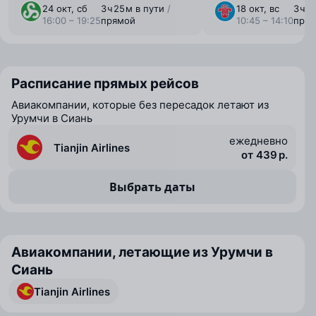
24 окт, сб
3 ⁠ч 25 ⁠м в пути
/
18 окт, вс
3 ⁠ч 
16:00 – 19:25
прямой
10:45 – 14:10
пря
Расписание прямых рейсов
Авиакомпании, которые без пересадок летают из
Урумчи в Сиань
ежедневно
Tianjin Airlines
от 439 р.
Выбрать даты
Авиакомпании, летающие из Урумчи в
Сиань
Tianjin Airlines