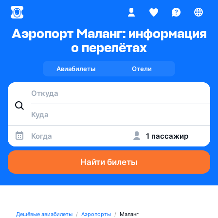
Аэропорт Маланг: информация
о перелётах
Авиабилеты
Отели
Когда
1 пассажир
Найти билеты
Дешёвые авиабилеты
Аэропорты
Маланг