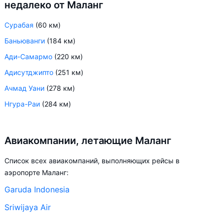
недалеко от Маланг
Сурабая
(60 км)
Баньюванги
(184 км)
Ади-Самармо
(220 км)
Адисутджипто
(251 км)
Ачмад Уани
(278 км)
Нгура-Раи
(284 км)
Авиакомпании, летающие Маланг
Список всех авиакомпаний, выполняющих рейсы в
аэропорте Маланг:
Garuda Indonesia
Sriwijaya Air