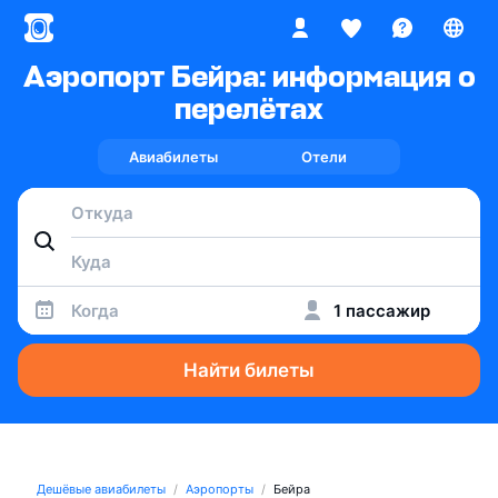
Аэропорт Бейра: информация о
перелётах
Авиабилеты
Отели
Когда
1 пассажир
Найти билеты
Дешёвые авиабилеты
Аэропорты
Бейра