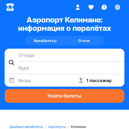
Аэропорт Келимане:
информация о перелётах
Авиабилеты
Отели
Когда
1 пассажир
Найти билеты
Дешёвые авиабилеты
Аэропорты
Келимане