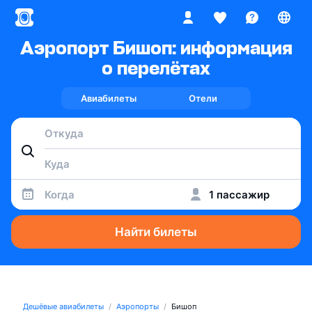
Аэропорт Бишоп: информация
о перелётах
Авиабилеты
Отели
Когда
1 пассажир
Найти билеты
Дешёвые авиабилеты
Аэропорты
Бишоп