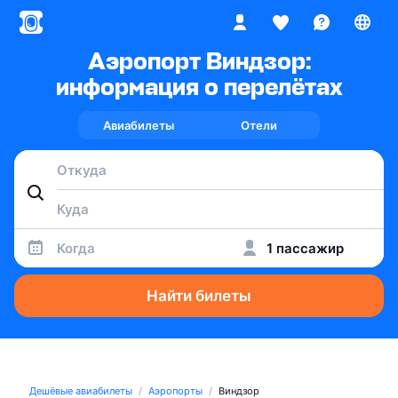
Аэропорт Виндзор:
информация о перелётах
Авиабилеты
Отели
Когда
1 пассажир
Найти билеты
Дешёвые авиабилеты
Аэропорты
Виндзор