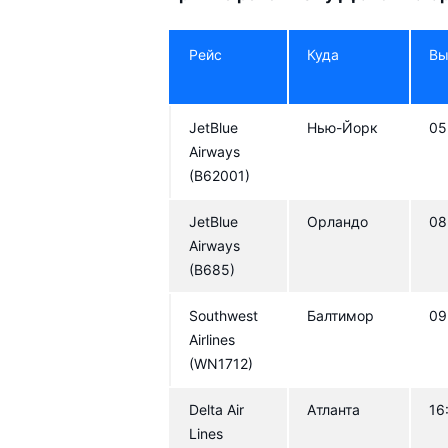
Рейс
Куда
Вы
JetBlue
Нью-Йорк
05
Airways
(B62001)
JetBlue
Орландо
08
Airways
(B685)
Southwest
Балтимор
09
Airlines
(WN1712)
Delta Air
Атланта
16
Lines