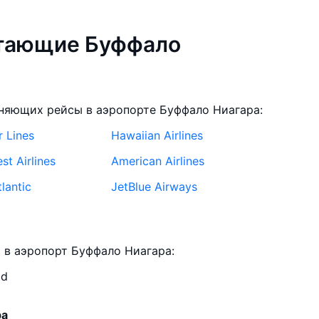
етающие Буффало
няющих рейсы в аэропорте Буффало Ниагара:
r Lines
Hawaiian Airlines
t Airlines
American Airlines
tlantic
JetBlue Airways
 в аэропорт Буффало Ниагара:
ld
ра