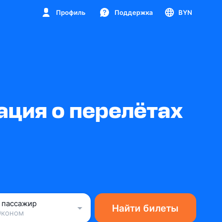
Профиль
Поддержка
BYN
ция о перелётах
1 пассажир
Найти билеты
Эконом