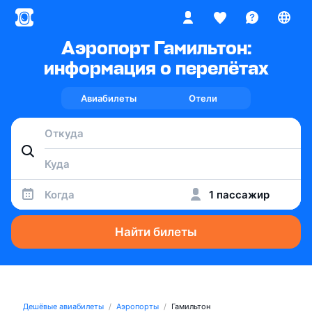
Аэропорт Гамильтон:
информация о перелётах
Авиабилеты
Отели
Когда
1 пассажир
Найти билеты
Дешёвые авиабилеты
Аэропорты
Гамильтон