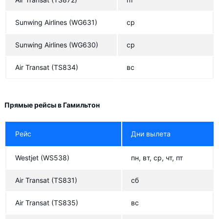
Sunwing Airlines
(WG631)
ср
Sunwing Airlines
(WG630)
ср
Air Transat
(TS834)
вс
Прямые рейсы в Гамильтон
Рейс
Дни вылета
Westjet
(WS538)
пн, вт, ср, чт, пт
Air Transat
(TS831)
сб
Air Transat
(TS835)
вс