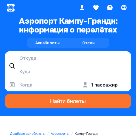
Аэропорт Кампу-Гранди:
информация о перелётах
Авиабилеты
Отели
Когда
1 пассажир
Найти билеты
Дешёвые авиабилеты
Аэропорты
Кампу-Гранди