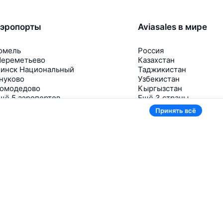
эропорты
Aviasales в мире
омель
Россия
ереметьево
Казахстан
инск Национальный
Таджикистан
нуково
Узбекистан
омодедово
Кыргызстан
щё 5 аэропортов
Ещё 3 страны
Принять всё
В приложении тоже удобно
Если цена на билет упадёт, сразу пришлём
уведомление