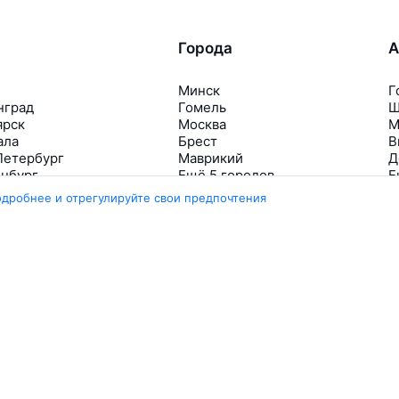
Города
А
Минск
Г
нград
Гомель
Ш
ярск
Москва
М
ала
Брест
В
Петербург
Маврикий
Д
инбург
Ещё 5 городов
Е
одробнее и отрегулируйте свои предпочтения
Travelpayouts
Партнёрская программа