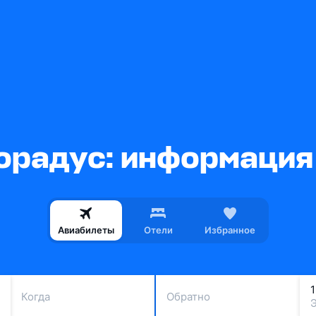
орадус: информация 
Авиабилеты
Отели
Избранное
Когда
Обратно