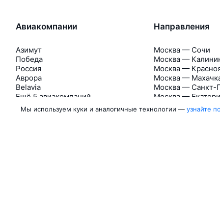
Авиакомпании
Направления
Азимут
Москва — Сочи
Победа
Москва — Калини
Россия
Москва — Красно
Аврора
Москва — Махачк
Belavia
Москва — Санкт-
Ещё 5 авиакомпаний
Москва — Екатер
Мы используем куки и аналогичные технологии —
узнайте п
Об Авиасейлс
Авиасейлс
Пресс‑центр
©
2007–2026