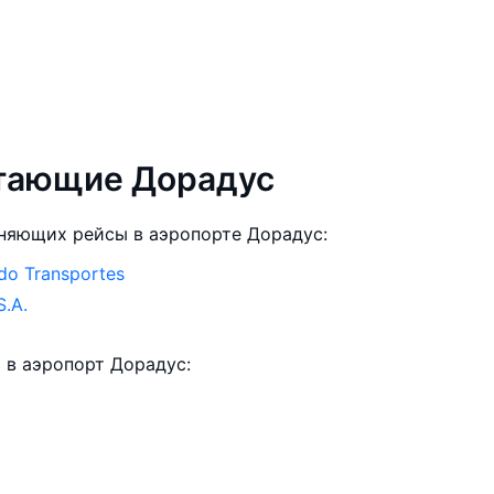
етающие Дорадус
няющих рейсы в аэропорте Дорадус:
do Transportes
S.A.
 в аэропорт Дорадус: