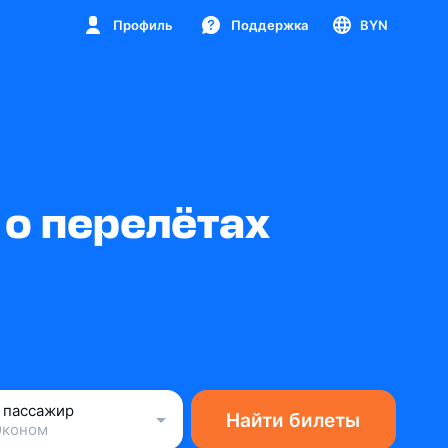
Профиль
Поддержка
BYN
о перелётах
1 пассажир
Найти билеты
Эконом