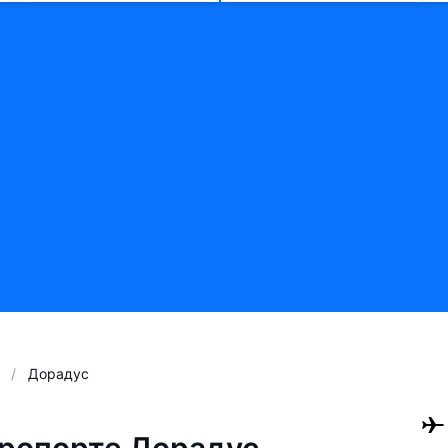
Дорадус
ропорте Дорадус