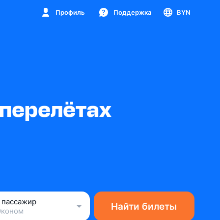
Профиль
Поддержка
BYN
 перелётах
1 пассажир
Найти билеты
Эконом