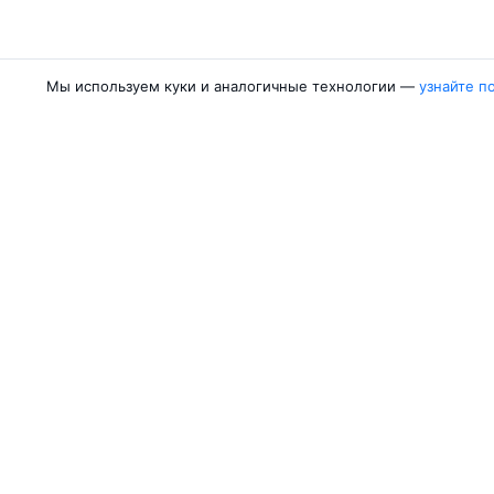
Мы используем куки и аналогичные технологии —
узнайте п
Авиакомпании
Направления
Азимут
Москва — Сочи
Победа
Москва — Калини
Россия
Москва — Красно
Аврора
Москва — Махачк
Belavia
Москва — Санкт-
Ещё 5 авиакомпаний
Москва — Екатер
Об Авиасейлс
Авиасейлс
Пресс‑центр
©
2007–2026