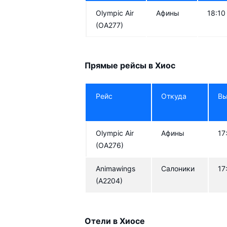
Olympic Air
Афины
18:10
(OA277)
Прямые рейсы в Хиос
Рейс
Откуда
Вы
Olympic Air
Афины
17
(OA276)
Animawings
Салоники
17
(A2204)
Отели в Хиосе