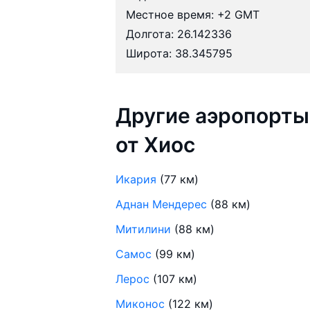
Местное время: +2 GMT
Долгота: 26.142336
Широта: 38.345795
Другие аэропорты
от Хиос
Икария
(77 км)
Аднан Мендерес
(88 км)
Митилини
(88 км)
Самос
(99 км)
Лерос
(107 км)
Миконос
(122 км)