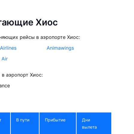
етающие Хиос
няющих рейсы в аэропорте Хиос:
Airlines
Animawings
 Air
в аэропорт Хиос:
iance
т
В пути
Прибытие
Дни
вылета