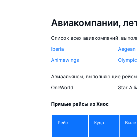
Авиакомпании, л
Список всех авиакомпаний, выпол
Iberia
Aegean 
Animawings
Olympic
Авиаальянсы, выполняющие рейсы 
OneWorld
Star All
Прямые рейсы из Хиос
Рейс
Куда
Выле