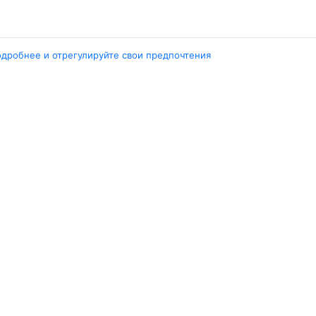
одробнее и отрегулируйте свои предпочтения
Города
А
Минск
Г
нград
Гомель
Ш
ярск
Москва
М
ала
Брест
В
Петербург
Маврикий
Д
инбург
Ещё 5 городов
Е
Travelpayouts
Партнёрская программа