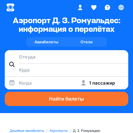
Аэропорт Д. З. Ромуальдес:
информация о перелётах
Авиабилеты
Отели
Когда
1 пассажир
Найти билеты
Дешёвые авиабилеты
Аэропорты
Д. З. Ромуальдес