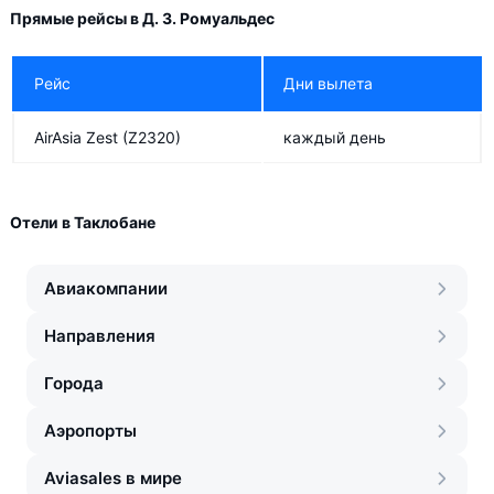
Прямые рейсы в Д. З. Ромуальдес
Рейс
Дни вылета
AirAsia Zest
(Z2320)
каждый день
Отели в Таклобане
Авиакомпании
Направления
Города
Аэропорты
Aviasales в мире