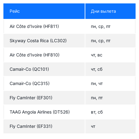
Рейс
Дни вылета
Air Côte d'Ivoire
(HF811)
пн, ср, пт
Skyway Costa Rica
(LC302)
пн, ср, пт
Air Côte d'Ivoire
(HF810)
чт, вс
Camair-Co
(QC101)
чт, сб
Camair-Co
(QC315)
пн, чт
Fly CamInter
(EF301)
пн, пт
TAAG Angola Airlines
(DT526)
вт, сб
Fly CamInter
(EF331)
чт