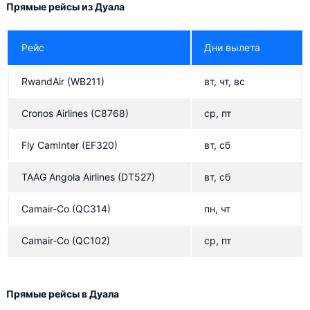
Прямые рейсы из Дуала
Рейс
Дни вылета
RwandAir
(WB211)
вт, чт, вс
Cronos Airlines
(C8768)
ср, пт
Fly CamInter
(EF320)
вт, сб
TAAG Angola Airlines
(DT527)
вт, сб
Camair-Co
(QC314)
пн, чт
Camair-Co
(QC102)
ср, пт
Прямые рейсы в Дуала