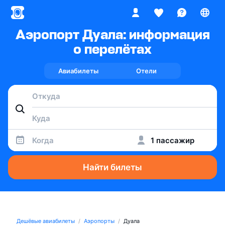
Аэропорт Дуала: информация
о перелётах
Авиабилеты
Отели
Когда
1 пассажир
Найти билеты
Дешёвые авиабилеты
Аэропорты
Дуала