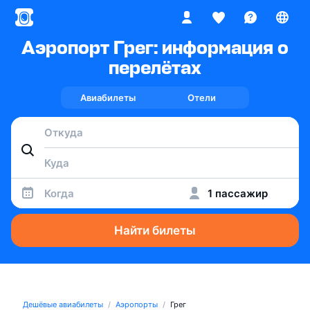
Аэропорт Грег: информация о
перелётах
Авиабилеты
Отели
Когда
1 пассажир
Найти билеты
Дешёвые авиабилеты
Аэропорты
Грег