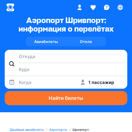
Аэропорт Шривпорт:
информация о перелётах
Авиабилеты
Отели
Когда
1 пассажир
Найти билеты
Дешёвые авиабилеты
Аэропорты
Шривпорт