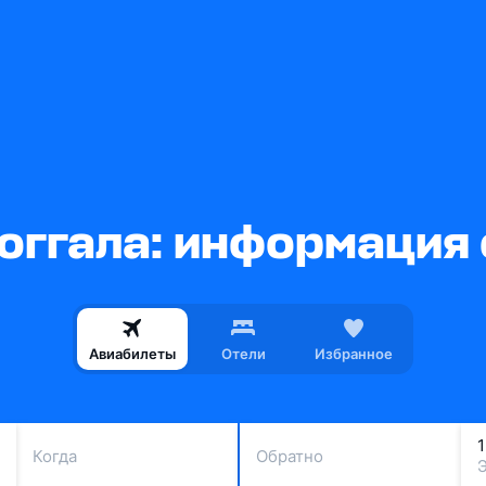
оггала: информация 
Авиабилеты
Отели
Избранное
Когда
Обратно