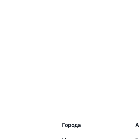
Города
А