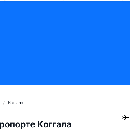
Коггала
ропорте Коггала