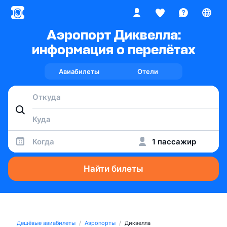
Аэропорт Диквелла:
информация о перелётах
Авиабилеты
Отели
Когда
1 пассажир
Найти билеты
Дешёвые авиабилеты
Аэропорты
Диквелла