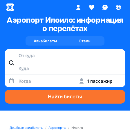
Аэропорт Илоило: информация
о перелётах
Авиабилеты
Отели
Когда
1 пассажир
Найти билеты
Дешёвые авиабилеты
Аэропорты
Илоило