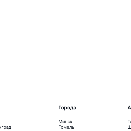
Города
А
Минск
Г
нград
Гомель
Ш