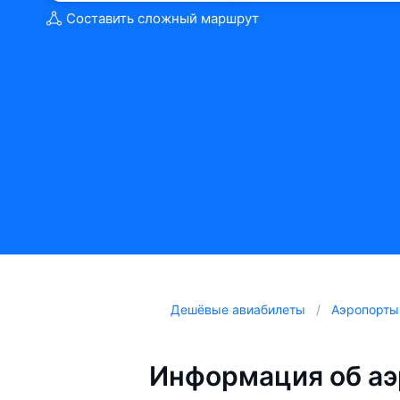
Составить сложный маршрут
Дешёвые авиабилеты
Аэропорты
Информация об а