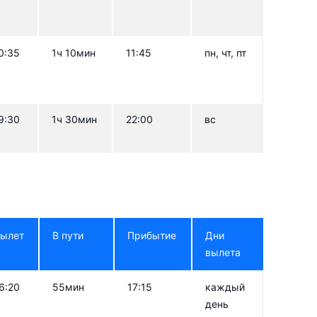
0:35
1ч 10мин
11:45
пн, чт, пт
9:30
1ч 30мин
22:00
вс
ылет
В пути
Прибытие
Дни
вылета
6:20
55мин
17:15
каждый
день