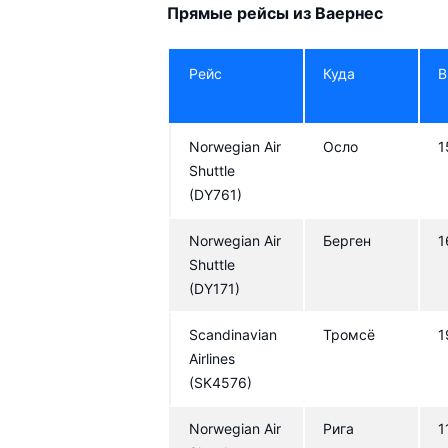
Прямые рейсы из Ваернес
Рейс
Куда
В
Norwegian Air
Осло
1
Shuttle
(DY761)
Norwegian Air
Берген
1
Shuttle
(DY171)
Scandinavian
Тромсё
1
Airlines
(SK4576)
Norwegian Air
Рига
1