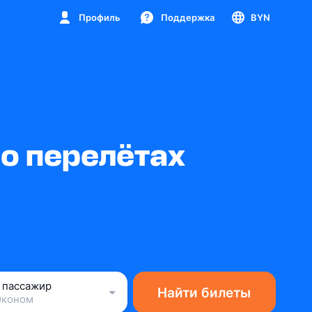
Профиль
Поддержка
BYN
о перелётах
1 пассажир
Найти билеты
Эконом