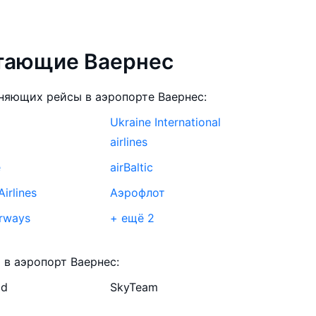
етающие Ваернес
няющих рейсы в аэропорте Ваернес:
Ukraine International
airlines
e
airBaltic
Airlines
Аэрофлот
irways
+ ещё 2
an Air Shuttle
в аэропорт Ваернес:
ld
SkyTeam