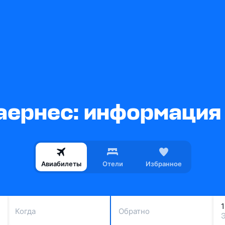
аернес: информация 
Авиабилеты
Отели
Избранное
Когда
Обратно