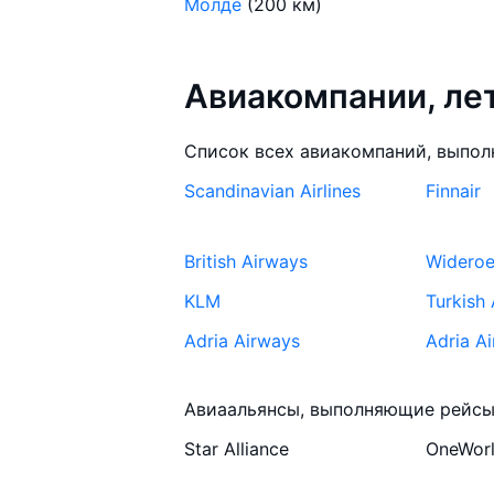
Молде
(200 км)
Авиакомпании, л
Список всех авиакомпаний, выпол
Scandinavian Airlines
Finnair
British Airways
Widero
KLM
Turkish 
Adria Airways
Adria A
Norwegian Air Shuttle
Norwegi
Авиаальянсы, выполняющие рейсы 
Star Alliance
OneWor