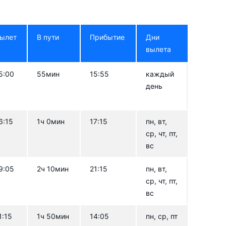
ылет
В пути
Прибытие
Дни
вылета
5:00
55мин
15:55
каждый
день
6:15
1ч 0мин
17:15
пн, вт,
ср, чт, пт,
вс
9:05
2ч 10мин
21:15
пн, вт,
ср, чт, пт,
вс
1:15
1ч 50мин
14:05
пн, ср, пт