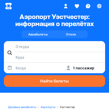
Аэропорт Уэстчестер:
информация о перелётах
Авиабилеты
Отели
Когда
1 пассажир
Найти билеты
Дешёвые авиабилеты
Аэропорты
Уэстчестер