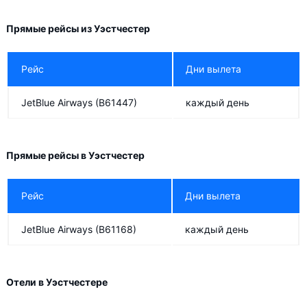
Spirit Airlines
Spirit Airlines
Прямые рейсы из Уэстчестер
Lufthansa
Рейс
Дни вылета
Lufthansa
Аэрофлот
JetBlue Airways
(B61447)
каждый день
Silver Airways
Silver Airways
Прямые рейсы в Уэстчестер
Westjet
Рейс
Дни вылета
Westjet
Bahamasair
JetBlue Airways
(B61168)
каждый день
JetBlue Airways
JetBlue Airways
Отели в Уэстчестере
Porter Airlines