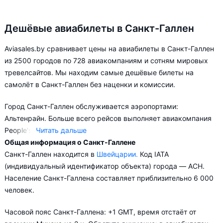
Дешёвые авиабилеты в Санкт-Галлен
Aviasales.by сравнивает цены на авиабилеты в Санкт-Галлен
из 2500 городов по 728 авиакомпаниям и сотням мировых
тревелсайтов. Мы находим самые дешёвые билеты на
самолёт в Санкт-Галлен без наценки и комиссии.
Город Санкт-Галлен обслуживается аэропортами:
Альтенрайн. Больше всего рейсов выполняет авиакомпания
People's.
Читать дальше
Общая информация о Санкт-Галлене
В зависимости от количества дней, оставшихся до вылета,
Санкт-Галлен находится в
Швейцарии.
Код IATA
цена билета на самолёт из в Санкт-Галлен может
(индивидуальный идентификатор объекта) города — ACH.
измениться более чем на 36%.
Население Санкт-Галлена составляет приблизительно 6 000
человек.
Aviasales.by советует купить авиабилеты в Санкт-Галлен
заранее, чтобы вы могли выбирать условия перелёта,
Часовой пояс Санкт-Галлена: +1 GMT, время отстаёт от
ориентируясь на свои пожелания и финансовые