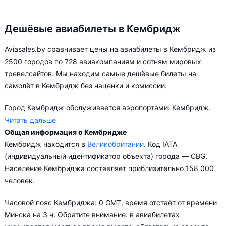
Дешёвые авиабилеты в Кембридж
Aviasales.by сравнивает цены на авиабилеты в Кембридж из
2500 городов по 728 авиакомпаниям и сотням мировых
тревелсайтов. Мы находим самые дешёвые билеты на
самолёт в Кембридж без наценки и комиссии.
Город Кембридж обслуживается аэропортами: Кембридж.
Читать дальше
Общая информация о Кембридже
Aviasales.by советует купить авиабилеты в Кембридж
Кембридж находится в
Великобритании.
Код IATA
заранее, чтобы вы могли выбирать условия перелёта,
(индивидуальный идентификатор объекта) города — CBG.
ориентируясь на свои пожелания и финансовые
Население Кембриджа составляет приблизительно 158 000
возможности.
человек.
Часовой пояс Кембриджа: 0 GMT, время отстаёт от времени
Минска на 3 ч. Обратите внимание: в авиабилетах