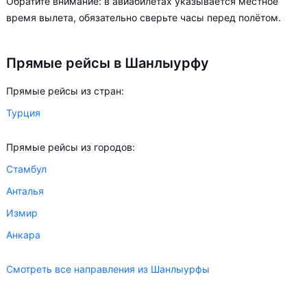
Обратите внимание: в авиабилетах указывается местное
цена билета на самолёт в Шанлыурфу может измениться
время вылета, обязательно сверьте часы перед полётом.
более чем в два раза.
Прямые рейсы в Шанлыурфу
Aviasales.by советует купить авиабилеты в Шанлыурфу
заранее, чтобы вы могли выбирать условия перелёта,
Прямые рейсы из стран:
ориентируясь на свои пожелания и финансовые
возможности.
Турция
Прямые рейсы из городов:
Стамбул
Анталья
Измир
Анкара
Смотреть все направления из Шанлыурфы