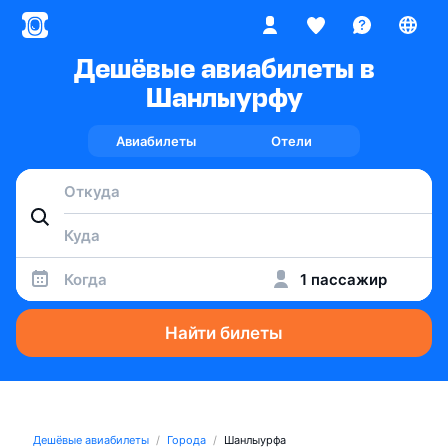
Дешёвые авиабилеты в
Шанлыурфу
Авиабилеты
Отели
Когда
1 пассажир
Найти билеты
Дешёвые авиабилеты
Города
Шанлыурфа