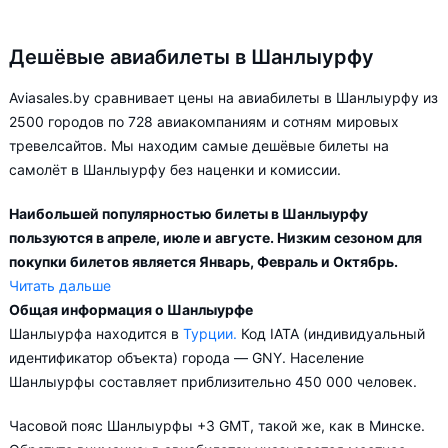
Дешёвые авиабилеты в Шанлыурфу
Aviasales.by сравнивает цены на авиабилеты в Шанлыурфу из
2500 городов по 728 авиакомпаниям и сотням мировых
тревелсайтов. Мы находим самые дешёвые билеты на
самолёт в Шанлыурфу без наценки и комиссии.
Наибольшей популярностью билеты в Шанлыурфу
пользуются в апреле, июле и августе. Низким сезоном для
покупки билетов является Январь, Февраль и Октябрь.
Читать дальше
Общая информация о Шанлыурфе
Город Шанлыурфа обслуживается аэропортами: Шанлыурфа.
Шанлыурфа находится в
Турции.
Код IATA (индивидуальный
Прямые рейсы в Шанлыурфу выполняются 4
идентификатор объекта) города — GNY. Население
авиакомпаниями. Больше всего рейсов выполняет
Шанлыурфы составляет приблизительно 450 000 человек.
авиакомпания Pegasus Airlines.
Часовой пояс Шанлыурфы +3 GMT, такой же, как в Минске.
В зависимости от количества дней, оставшихся до вылета,