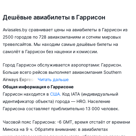
Дешёвые авиабилеты в Гаррисон
Aviasales.by сравнивает цены на авиабилеты в Гаррисон из
2500 городов по 728 авиакомпаниям и сотням мировых
тревелсайтов. Мы находим самые дешёвые билеты на
самолёт в Гаррисон без наценки и комиссии.
Город Гаррисон обслуживается аэропортами: Гаррисон.
Больше всего рейсов выполняет авиакомпания Southern
Airways Express.
Читать дальше
Общая информация о Гаррисоне
В зависимости от количества дней, оставшихся до вылета,
Гаррисон находится в
США.
Код IATA (индивидуальный
цена билета на самолёт в Гаррисон может измениться
идентификатор объекта) города — HRO. Население
более чем в два раза.
Гаррисона составляет приблизительно 13 000 человек.
Aviasales.by советует купить авиабилеты в Гаррисон заранее,
Часовой пояс Гаррисона: -6 GMT, время отстаёт от времени
чтобы вы могли выбирать условия перелёта, ориентируясь на
Минска на 9 ч. Обратите внимание: в авиабилетах
свои пожелания и финансовые возможности.