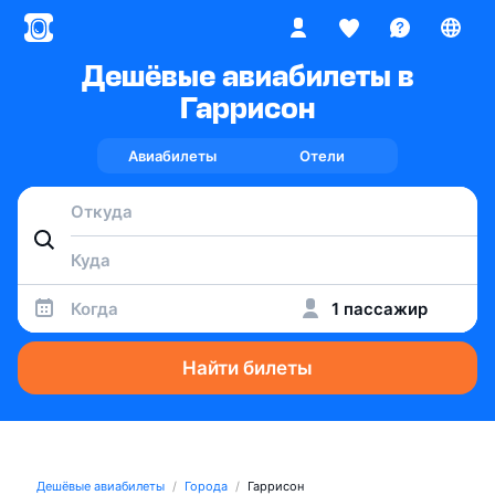
Дешёвые авиабилеты в
Гаррисон
Авиабилеты
Отели
Когда
1 пассажир
Найти билеты
Дешёвые авиабилеты
Города
Гаррисон