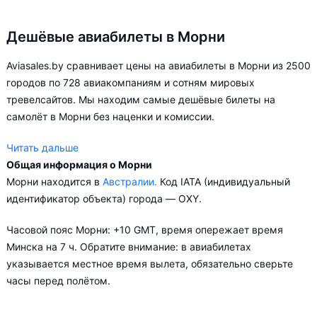
Дешёвые авиабилеты в Морни
Aviasales.by сравнивает цены на авиабилеты в Морни из 2500
городов по 728 авиакомпаниям и сотням мировых
тревелсайтов. Мы находим самые дешёвые билеты на
самолёт в Морни без наценки и комиссии.
Читать дальше
Общая информация о Морни
Aviasales.by советует купить авиабилеты в Морни заранее,
Морни находится в
Австралии.
Код IATA (индивидуальный
чтобы вы могли выбирать условия перелёта, ориентируясь на
идентификатор объекта) города — OXY.
свои пожелания и финансовые возможности.
Часовой пояс Морни: +10 GMT, время опережает время
Минска на 7 ч. Обратите внимание: в авиабилетах
указывается местное время вылета, обязательно сверьте
часы перед полётом.