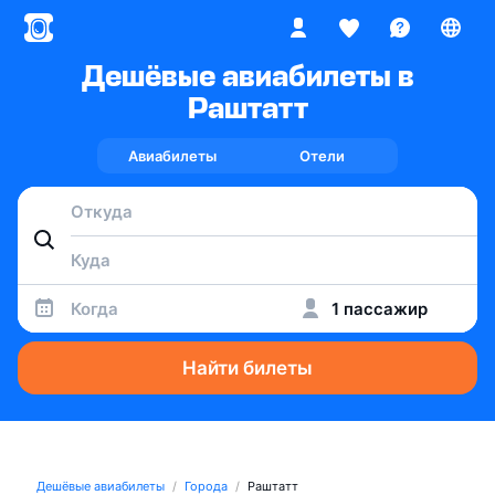
Дешёвые авиабилеты в
Раштатт
Авиабилеты
Отели
Когда
1 пассажир
Найти билеты
Дешёвые авиабилеты
Города
Раштатт