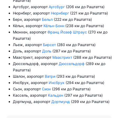
Раштатта)
Аугсбург, аэропорт
Аугсбург
(206 км до Раштатта)
Нюрнберг, аэропорт
Нюрнберг
(221 км до Раштатта)
Берн, аэропорт
Бельп
(222 км до Раштатта)
Кёльн, аэропорт
Кёльн-Бонн
(238 км до Раштатта)
Мюнхен, аэропорт
Франц Йозеф Штраус
(270 км до
Раштатта)
Льеж, аэропорт
Бирсет
(280 км до Раштатта)
Доль, аэропорт
Доль
(287 км до Раштатта)
Маастрихт, аэропорт
Маастрихт
(288 км до Раштатта)
Дюссельдорф, аэропорт
Дюссельдорф
(289 км до
Раштатта)
Шалон, аэропорт
Ватри
(293 км до Раштатта)
Инсбрук, аэропорт
Инсбрук
(294 км до Раштатта)
Сьон, аэропорт
Сион
(296 км до Раштатта)
Кассель, аэропорт
Кальден
(297 км до Раштатта)
Дортмунд, аэропорт
Дортмунд
(299 км до Раштатта)