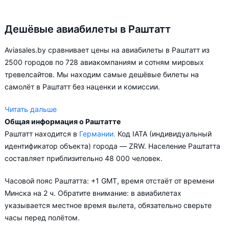
Дешёвые авиабилеты в Раштатт
Aviasales.by сравнивает цены на авиабилеты в Раштатт из
2500 городов по 728 авиакомпаниям и сотням мировых
тревелсайтов. Мы находим самые дешёвые билеты на
самолёт в Раштатт без наценки и комиссии.
Читать дальше
Общая информация о Раштатте
Aviasales.by советует купить авиабилеты в Раштатт заранее,
Раштатт находится в
Германии.
Код IATA (индивидуальный
чтобы вы могли выбирать условия перелёта, ориентируясь на
идентификатор объекта) города — ZRW. Население Раштатта
свои пожелания и финансовые возможности.
составляет приблизительно 48 000 человек.
Часовой пояс Раштатта: +1 GMT, время отстаёт от времени
Минска на 2 ч. Обратите внимание: в авиабилетах
указывается местное время вылета, обязательно сверьте
часы перед полётом.