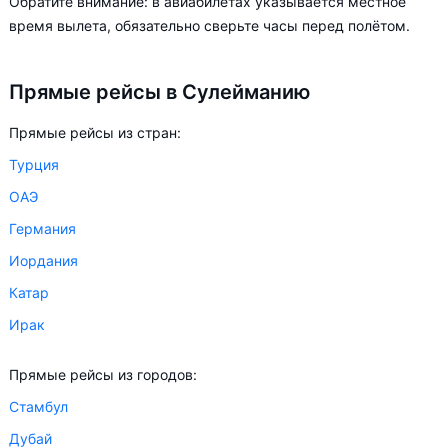
Обратите внимание: в авиабилетах указывается местное
цена билета на самолёт из в Сулейманию может измениться
время вылета, обязательно сверьте часы перед полётом.
более чем на 60%.
Прямые рейсы в Сулейманию
Aviasales.by советует купить авиабилеты в Сулейманию
заранее, чтобы вы могли выбирать условия перелёта,
Прямые рейсы из стран:
ориентируясь на свои пожелания и финансовые
возможности.
Турция
ОАЭ
Германия
Иордания
Катар
Ирак
Прямые рейсы из городов:
Стамбул
Дубай