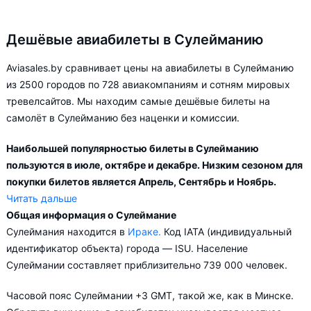
Дешёвые авиабилеты в Сулейманию
Aviasales.by сравнивает цены на авиабилеты в Сулейманию
из 2500 городов по 728 авиакомпаниям и сотням мировых
тревелсайтов. Мы находим самые дешёвые билеты на
самолёт в Сулейманию без наценки и комиссии.
Наибольшей популярностью билеты в Сулейманию
пользуются в июле, октябре и декабре. Низким сезоном для
покупки билетов является Апрель, Сентябрь и Ноябрь.
Читать дальше
Общая информация о Сулеймание
Город Сулеймания обслуживается аэропортами:
Сулеймания находится в
Ираке.
Код IATA (индивидуальный
Сулеймания. Прямые рейсы в Сулейманию выполняются 8
идентификатор объекта) города — ISU. Население
авиакомпаниями. Больше всего рейсов выполняет
Сулеймании составляет приблизительно 739 000 человек.
авиакомпания Iraqi Airways.
Часовой пояс Сулеймании +3 GMT, такой же, как в Минске.
В зависимости от количества дней, оставшихся до вылета,