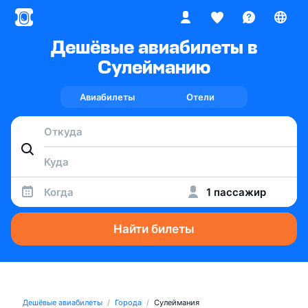
Дешёвые авиабилеты в
Сулейманию
Авиабилеты
Отели
Когда
1 пассажир
Найти билеты
Дешёвые авиабилеты
Города
Сулеймания