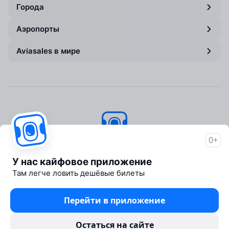
Города
Аэропорты
Aviasales в мире
0+
Авиасейлс
© 2007–2026
У нас кайфовое приложение
Об Авиасейлс
Там легче ловить дешёвые билеты
Пресс‑центр
Travelpayouts
Перейти в приложение
Партнёрская программа
Юридические документы
Остаться на сайте