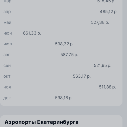
мар
515,45 р.
апр
485,12 р.
май
527,38 р.
июн
661,33 р.
июл
598,32 р.
авг
587,75 р.
сен
521,95 р.
окт
563,17 р.
ноя
511,88 р.
дек
598,18 р.
Аэропорты Екатеринбурга