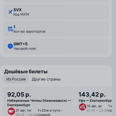
SVX
Код ИАТА
1
Кол-во аэропортов
GMT+5
Часовой пояс
Дешёвые билеты
Из России
Другие страны
92,05 р.
143,42 р.
Набережные Челны (Нижнекамск) —
Уфа — Екатеринбург
Екатеринбург
16 авг, вс
1 ⁠ч 
31 авг, пн
1 ⁠ч 25 ⁠м в пути
/
21:15 – 22:30
пря
00:15 – 03:40
прямой