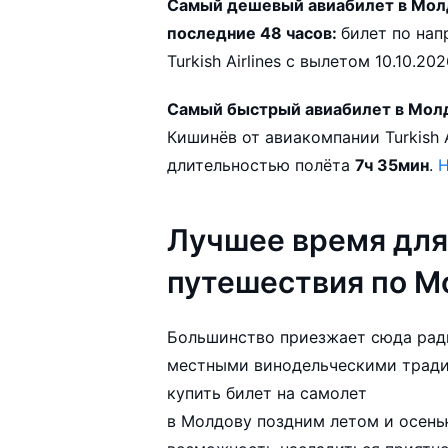
Самый дешевый авиабилет в Молд
последние 48 часов:
билет по направлению Минск — Кишинёв от авиакомпании
Turkish Airlines с вылетом 
Самый быстрый авиабилет в Мол
Кишинёв от авиакомпании Turkish Airlines с ближайшим вылетом 01.10.2026 и
длительностью полёта
7ч 35мин
.
Н
Лучшее время для
путешествия по М
Большинство приезжает сюда ради
местными винодельческими традициями. Поэтому
купить билет на самолет
в Молдову поздним летом и осенью