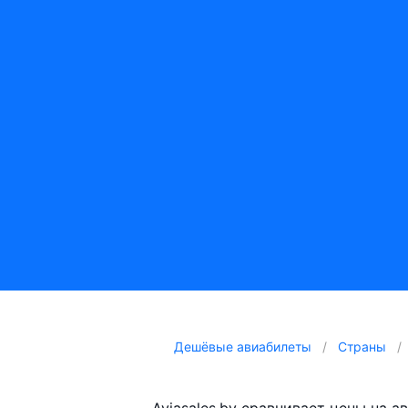
Дешёвые авиабилеты
Страны
Aviasales.by сравнивает цены на 