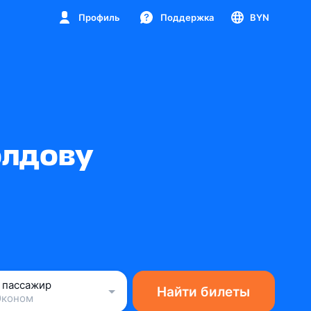
Профиль
Поддержка
BYN
олдову
1 пассажир
Найти билеты
Эконом