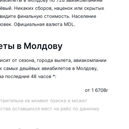
ёвый. Никаких сборов, наценок или скрытых
те финальную стоимость. Население
Молдовы составляет 4,324,000 человек. Официальная валюта MDL.
еты в Молдову
исит от сезона, города вылета, авиакомпании
к самых дешёвых авиабилетов в Молдову,
а последние 48 часов *:
от 1 670
Br
ствительна на момент поиска и может
ества оставшихся мест на рейс по данному