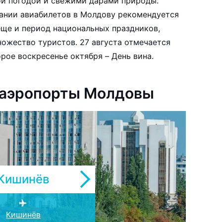
ой погодой и свежими дарами природы.
ании авиабилетов в Молдову рекомендуется
еще и период национальных праздников,
ожество туристов. 27 августа отмечается
сти, а каждое второе воскресенье октября – День вина.
 аэропорты Молдовы
Кишинёв
Кишинёв