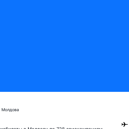
Молдова
авиабилеты в Молдову по 728 авиакомпаниям