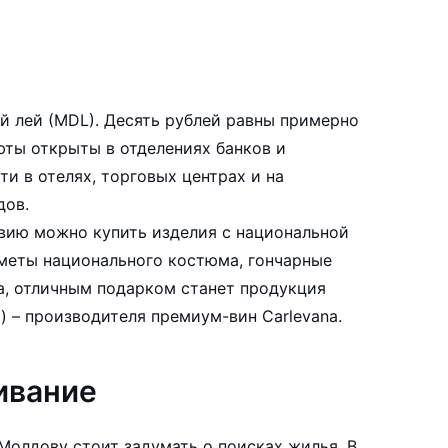
й лей (MDL). Десять рублей равны примерно
тделениях банков и
и в отелях, торговых центрах и на
дов.
вию можно купить изделия с национальной
дметы национального костюма, гончарные
на, отличным подарком станет продукция
) – производителя премиум-вин Carlevana.
ивание
Молдову стоит задумать о поисках жилья. В