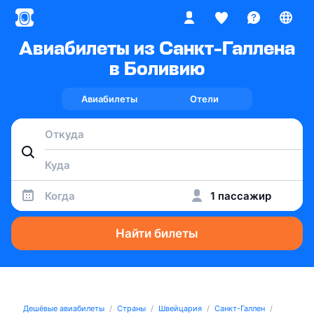
Авиабилеты из Санкт-Галлена
в Боливию
Авиабилеты
Отели
Когда
1 пассажир
Найти билеты
Дешёвые авиабилеты
Страны
Швейцария
Санкт-Галлен