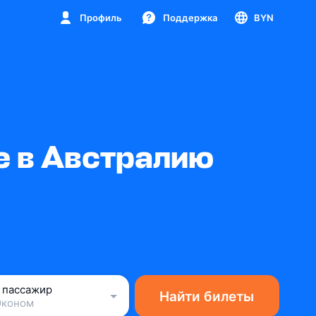
Профиль
Поддержка
BYN
е в Австралию
1 пассажир
Найти билеты
Эконом