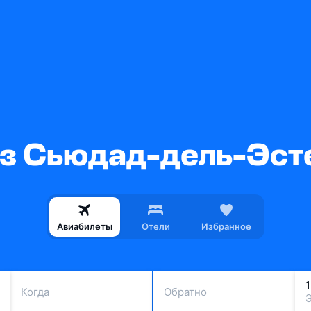
з Сьюдад-дель-Эст
Авиабилеты
Отели
Избранное
Когда
Обратно