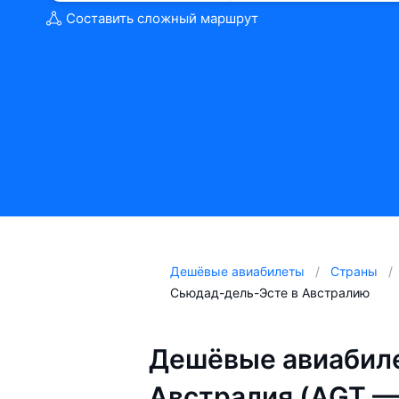
Составить сложный маршрут
Дешёвые авиабилеты
Страны
Сьюдад-дель-Эсте в Австралию
Дешёвые авиабил
Австралия (AGT —