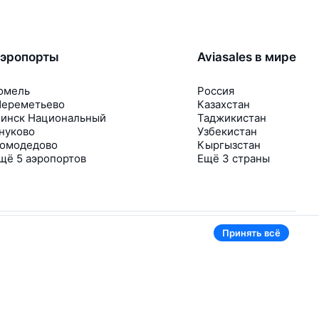
эропорты
Aviasales в мире
омель
Россия
ереметьево
Казахстан
инск Национальный
Таджикистан
нуково
Узбекистан
омодедово
Кыргызстан
щё 5 аэропортов
Ещё 3 страны
Принять всё
В приложении тоже удобно
Если цена на билет упадёт, сразу пришлём
уведомление