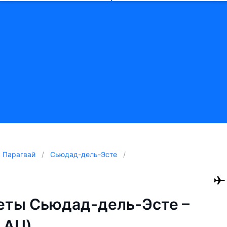
Парагвай
Сьюдад-дель-Эсте
еты Сьюдад-дель-Эсте –
 AU)