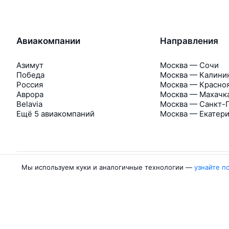
Авиакомпании
Направления
Азимут
Москва — Сочи
Победа
Москва — Калини
Россия
Москва — Красно
Аврора
Москва — Махачк
Belavia
Москва — Санкт-
Ещё 5 авиакомпаний
Москва — Екатер
Мы используем куки и аналогичные технологии —
узнайте п
Об Авиасейлс
Авиасейлс
Пресс‑центр
©
2007–2026