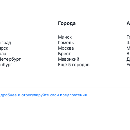
Города
А
Минск
Г
нград
Гомель
Ш
ярск
Москва
М
ала
Брест
В
Петербург
Маврикий
Д
инбург
Ещё 5 городов
Е
одробнее и отрегулируйте свои предпочтения
Travelpayouts
Партнёрская программа