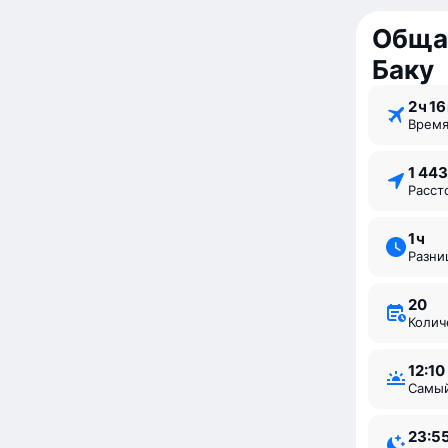
Обща
Баку
2 ⁠ч 16
Врем
1 44
Расс
1 ⁠ч
Разн
20
Коли
12:10
Самы
23:5