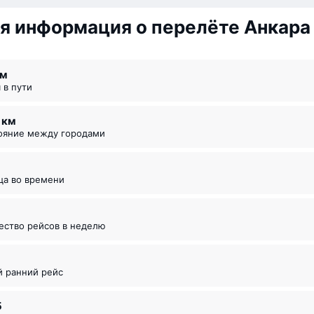
я информация о перелёте Анкара
 ⁠м
я в пути
3 км
тояние между городами
ица во времени
чество рейсов в неделю
й ранний рейс
5