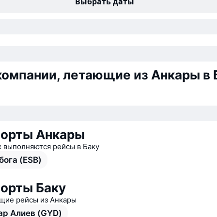
Выбрать даты
омпании, летающие из Анкары в 
орты Анкары
х выполняются рейсы в Баку
бога (ESB)
орты Баку
ие рейсы из Анкары
ар Алиев (GYD)