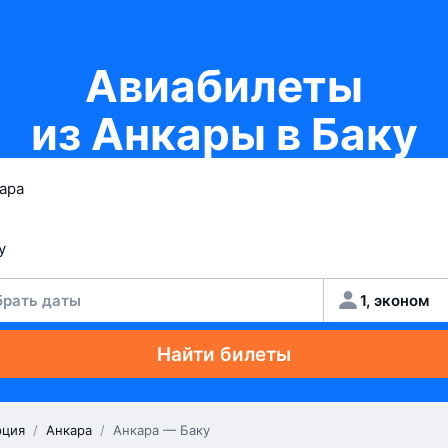
Авиабилеты
из Анкары в Баку
рать даты
1, эконом
Найти билеты
рция
/
Анкара
/
Анкара — Баку