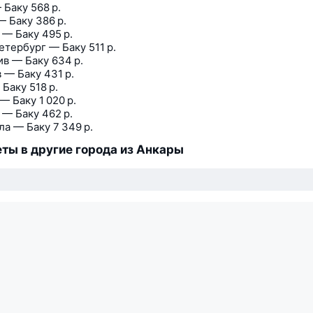
 Баку
568 р.
— Баку
386 р.
 — Баку
495 р.
етербург — Баку
511 р.
ив — Баку
634 р.
 — Баку
431 р.
 Баку
518 р.
 — Баку
1 020 р.
 — Баку
462 р.
ла — Баку
7 349 р.
ты в другие города из Анкары