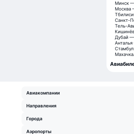
Минск —
Москва 
Тбилиси
Санкт-П
Тель-Ав
Кишинёв
Дубай —
Анталья
Стамбул
Махачка
Авиабиле
Авиакомпании
Направления
Города
Аэропорты