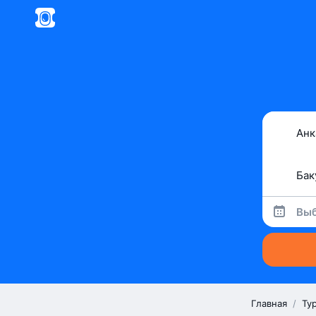
Выб
Главная
/
Ту