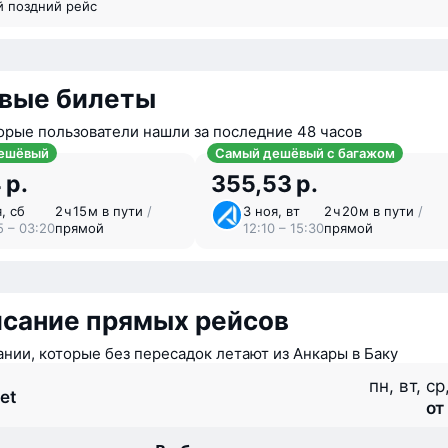
й поздний рейс
вые билеты
орые пользователи нашли за последние 48 часов
ешёвый
Самый дешёвый с багажом
 р.
355,53 р.
, сб
2 ⁠ч 15 ⁠м в пути
/
3 ноя, вт
2 ⁠ч 20 ⁠м в пути
/
5 – 03:20
прямой
12:10 – 15:30
прямой
исание прямых рейсов
нии, которые без пересадок летают из Анкары в Баку
пн, вт, ср
et
от