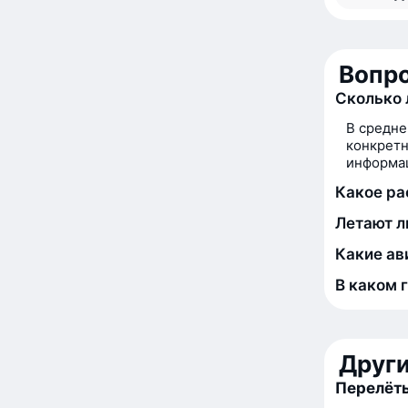
Вопро
Сколько 
В средне
конкретн
информац
Какое ра
Летают л
Какие ав
В каком 
Друг
Перелёты