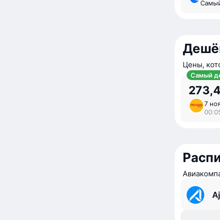
Самы
Дешё
Цены, кот
Самый д
273,4
7 ноя
00:0
Расп
Авиакомпа
Aj