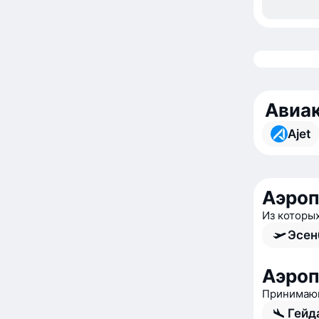
Авиак
Ajet
Аэроп
Из которы
Эсен
Аэроп
Принимающ
Гейд