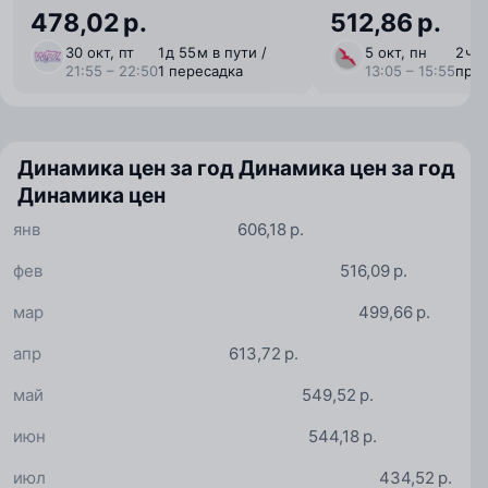
478,02 р.
512,86 р.
30 окт, пт
1 ⁠д 55 ⁠м в пути /
5 окт, пн
2 ⁠ч 
21:55 – 22:50
1 пересадка
13:05 – 15:55
пря
Динамика цен за год
Динамика цен за год
Динамика цен
янв
606,18 р.
фев
516,09 р.
мар
499,66 р.
апр
613,72 р.
май
549,52 р.
июн
544,18 р.
июл
434,52 р.