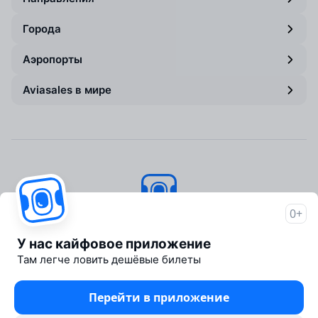
Города
Аэропорты
Aviasales в мире
0+
Авиасейлс
© 2007–2026
У нас кайфовое приложение
Об Авиасейлс
Там легче ловить дешёвые билеты
Пресс‑центр
Travelpayouts
Перейти в приложение
Партнёрская программа
Юридические документы