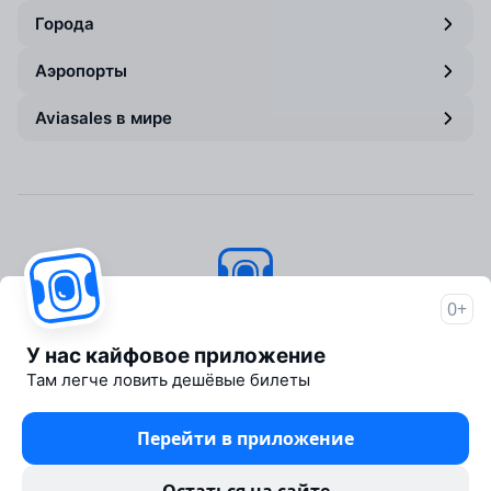
Города
Аэропорты
Aviasales в мире
0+
Авиасейлс
© 2007–2026
У нас кайфовое приложение
Об Авиасейлс
Там легче ловить дешёвые билеты
Пресс‑центр
Travelpayouts
Перейти в приложение
Партнёрская программа
Юридические документы