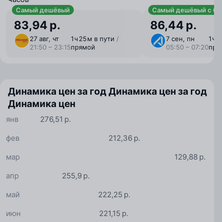
Самый дешёвый
Самый дешёвый с ба
83,94 р.
86,44 р.
27 авг, чт
1 ⁠ч 25 ⁠м в пути
/
7 сен, пн
1 ⁠ч
21:50 – 23:15
прямой
05:50 – 07:20
пря
Динамика цен за год
Динамика цен за год
Динамика цен
янв
276,51 р.
фев
212,36 р.
мар
129,88 р.
апр
255,9 р.
май
222,25 р.
июн
221,15 р.