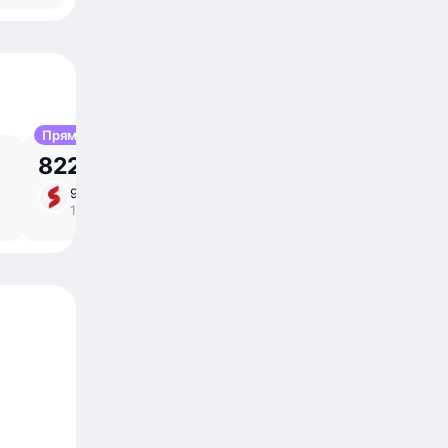
Прямой
822,49 р.
9 сен, ср
5 ⁠ч в пути
/
прямой
17:20 – 22:20