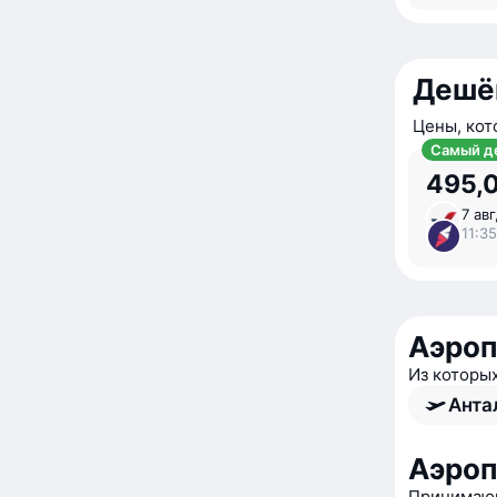
Дешё
Цены, кот
Самый д
495,0
7 авг
11:35
Аэроп
Из которы
Анта
Аэроп
Принимающ