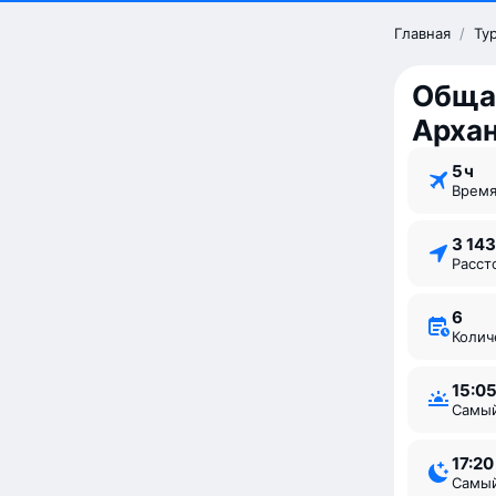
Главная
/
Ту
Обща
Архан
5 ⁠ч
Врем
3 14
Расс
6
Коли
15:0
Самы
17:20
Самы