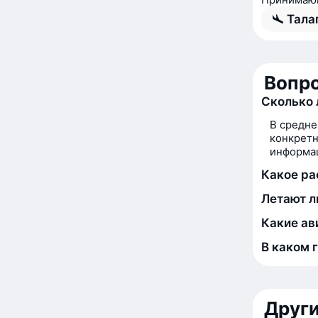
Тала
Вопро
Сколько 
В средне
конкретн
информац
Какое ра
Летают л
Какие ав
В каком 
Друг