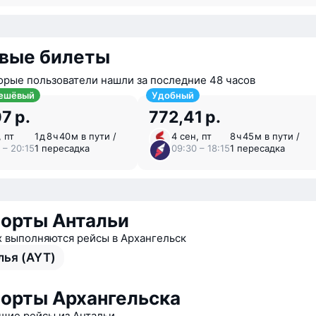
вые билеты
орые пользователи нашли за последние 48 часов
ешёвый
Удобный
7 р.
772,41 р.
, пт
1 ⁠д 8 ⁠ч 40 ⁠м в пути /
4 сен, пт
8 ⁠ч 45 ⁠м в пути /
 – 20:15
1 пересадка
09:30 – 18:15
1 пересадка
орты Антальи
х выполняются рейсы в Архангельск
лья (AYT)
орты Архангельска
ие рейсы из Антальи