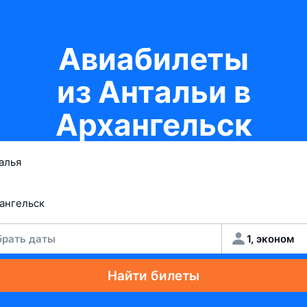
Авиабилеты
из Антальи в
Архангельск
рать даты
1, эконом
Найти билеты