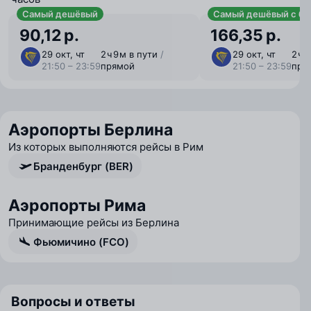
Самый дешёвый
Самый дешёвый с ба
90,12 р.
166,35 р.
29 окт, чт
2 ⁠ч 9 ⁠м в пути
/
29 окт, чт
2 ⁠ч 
21:50 – 23:59
прямой
21:50 – 23:59
пря
Аэропорты Берлина
Из которых выполняются рейсы в Рим
Бранденбург (BER)
Аэропорты Рима
Принимающие рейсы из Берлина
Фьюмичино (FCO)
Вопросы и ответы