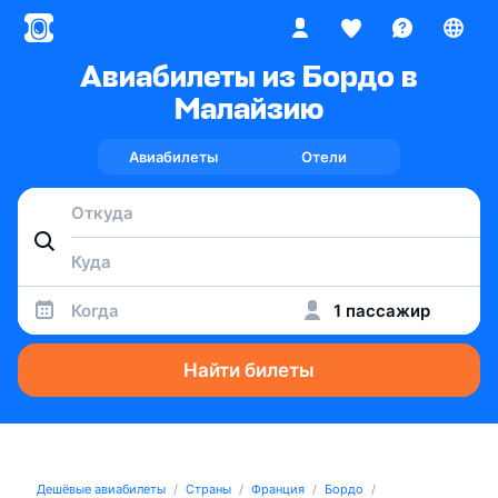
Авиабилеты из Бордо в
Малайзию
Авиабилеты
Отели
Когда
1 пассажир
Найти билеты
Дешёвые авиабилеты
Страны
Франция
Бордо